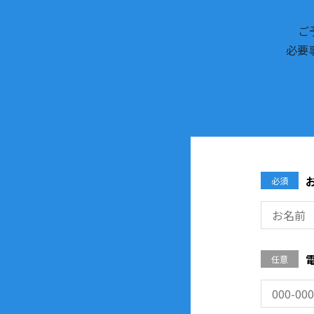
ご
必要
必須
任意