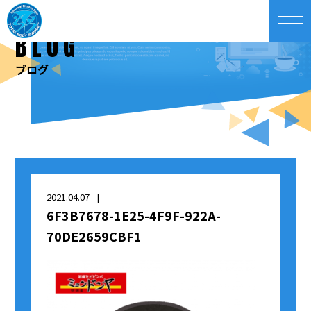
BLOG
ブログ
2021.04.07
6F3B7678-1E25-4F9F-922A-
70DE2659CBF1