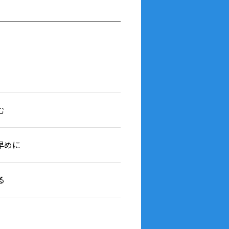
む
早めに
る