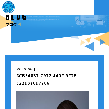
BLOG
ブログ
2021.08.04
6CBEA633-C932-440F-9F2E-
322D376D7766