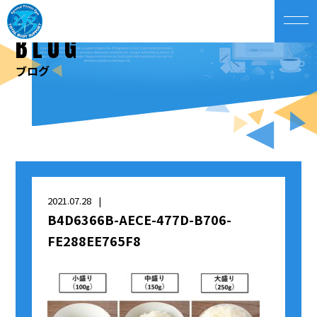
BLOG
ブログ
2021.07.28
B4D6366B-AECE-477D-B706-
FE288EE765F8