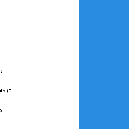
む
早めに
る