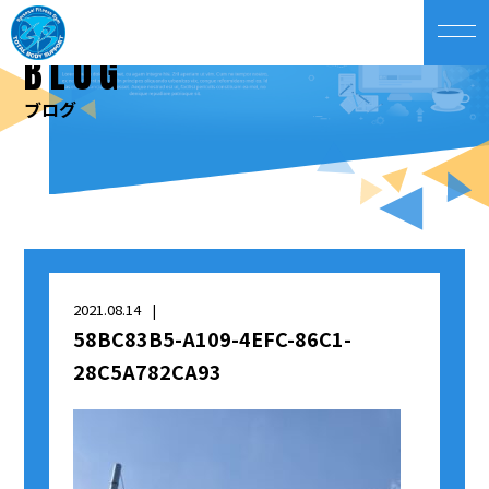
BLOG
ブログ
2021.08.14
58BC83B5-A109-4EFC-86C1-
28C5A782CA93