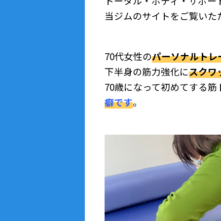
トータル・ボディ・サポー
当ジムのサイトをご覧いた
70代女性の
パーソナルトレ
下半身の筋力強化に
スクワ
70歳になって初めてする
癖です
。
動
画
プ
レ
ー
ヤ
ー