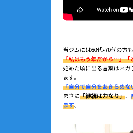
当ジムには60代•70代の
「私はもう年だから…」「
始めた頃に出る言葉はネガ
ます。
「自分で自分をあきらめ
まさに
「継続は力なり」
、
ます
。