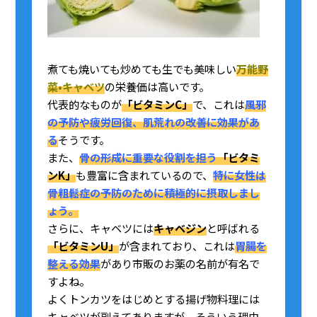
煮ても焼いても炒めても生でも美味しい
万能野
菜•キャベツ
の栄養価は高いです。
代表的なものが
「ビタミンC」
で、これは
風邪
の予防や疲労回復、肌荒れの改善に効果があ
る
そうです。
また、
骨の形成に重要な役割を担う
「ビタミ
ンK」
も豊富に含まれているので、
特に女性は
骨粗鬆症の予防のために積極的に摂取しまし
ょう。
さらに、キャベツには
キャベジン
と呼ばれる
「ビタミンU」
が含まれており、これは
胃腸を
整える効果
があり市販のお薬の名前が有名で
すよね。
よくトンカツをはじめとする揚げ物料理には
キャベツが副えてありますが、そういう理由