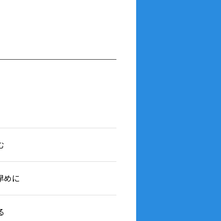
む
早めに
る