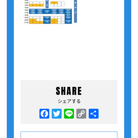
SHARE
シェアする
Facebook
Twitter
Line
Copy
共
Link
有