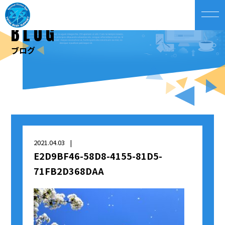
BLOG
ブログ
2021.04.03
E2D9BF46-58D8-4155-81D5-
71FB2D368DAA